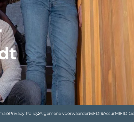
r
dt
rman
Privacy Policy
Algemene voorwaarden
SFDR
AssurMIFID Ge