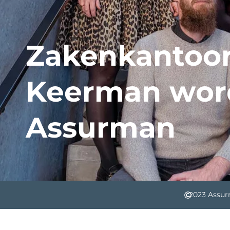
Zakenkantoo
Keerman wor
Assurman
2023 Assu