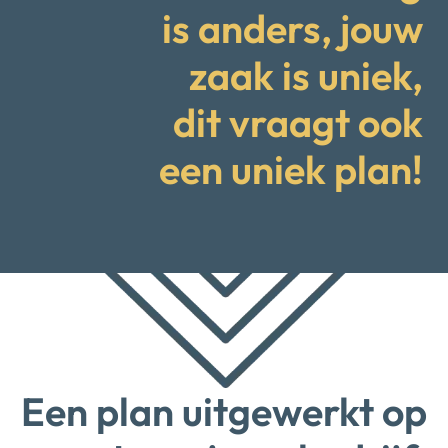
is anders, jouw
zaak is uniek,
dit vraagt ook
een uniek plan!
Een plan uitgewerkt op