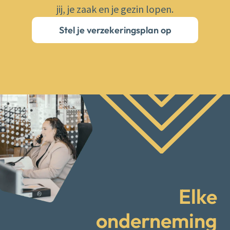
jij, je zaak en je gezin lopen.
Stel je verzekeringsplan op
Elke
onderneming