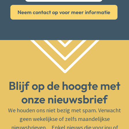
Neem contact op voor meer informatie
Blijf op de hoogte met
onze nieuwsbrief
We houden ons niet bezig met spam. Verwacht
geen wekelijkse of zelfs maandelijkse
nieuwsbrieven. Enkel nieuws die voor jou of