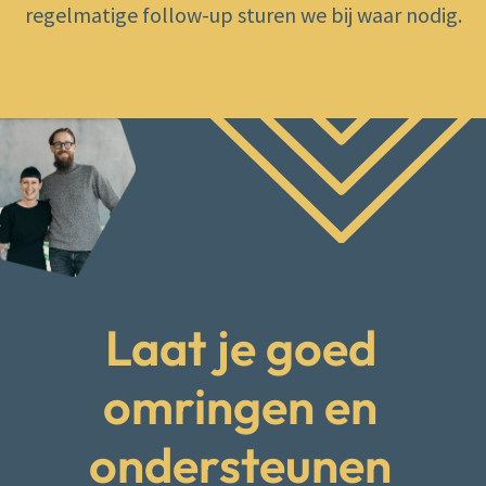
regelmatige follow-up sturen we bij waar nodig.
Laat je goed
omringen en
ondersteunen