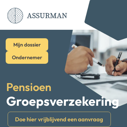
Mijn dossier
Ondernemer
Pensioen
Groepsverzekering
Doe hier vrijblijvend een aanvraag