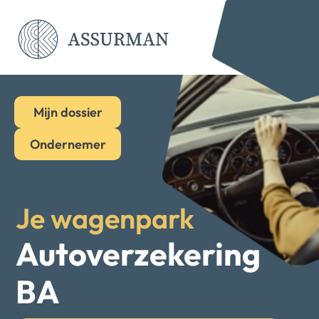
Mijn dossier
Ondernemer
Je wagenpark
Autoverzekering
BA