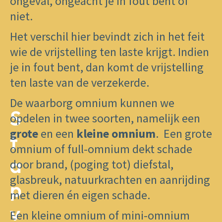
ongeval, ongeacht je in fout bent of
niet.
Het verschil hier bevindt zich in het feit
wie de vrijstelling ten laste krijgt. Indien
je in fout bent, dan komt de vrijstelling
ten laste van de verzekerde.
De waarborg omnium kunnen we
S
opdelen in twee soorten, namelijk een
grote
en een
kleine omnium
. Een grote
t
omnium of full-omnium dekt schade
a
door brand, (poging tot) diefstal,
glasbreuk, natuurkrachten en aanrijding
p
met dieren én eigen schade.
v
​Een kleine omnium of mini-omnium