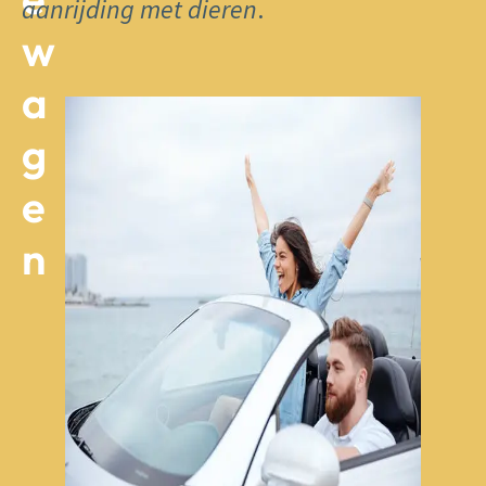
aanrijding met dieren
.
w
a
g
e
n