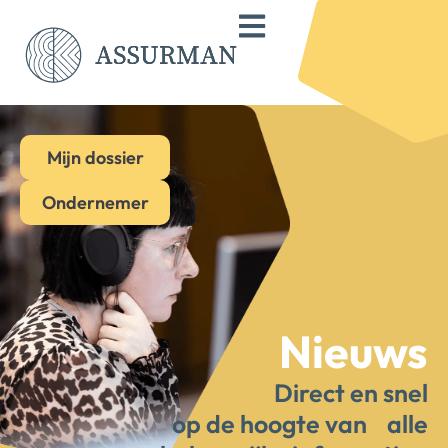
Mijn dossier
Ondernemer
Nieuws
Direct en snel
op de hoogte van alle