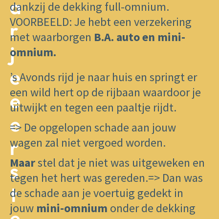
a
dankzij de dekking full-omnium.
​VOORBEELD: Je hebt een verzekering
r
met waarborgen
B.A. auto en mini-
j
omnium.
e
’s Avonds rijd je naar huis en springt er
een wild hert op de rijbaan waardoor je
e
uitwijkt en tegen een paaltje rijdt.
e
=> De opgelopen schade aan jouw
wagen zal niet vergoed worden.
r
Maar
stel dat je niet was uitgeweken en
s
tegen het hert was gereden.=> Dan was
t
de schade aan je voertuig gedekt in
jouw
mini-omnium
onder de dekking
e