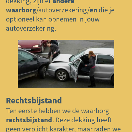
dekking, zijn er
andere
waarborg
/autoverzekering/
en
die je
optioneel kan opnemen in jouw
autoverzekering.
Rechtsbijstand
Ten eerste hebben we de waarborg
rechtsbijstand
. Deze dekking heeft
geen verplicht karakter, maar raden we