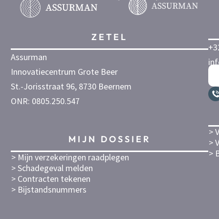
ZETEL
+3
Assurman
in
Innovatiecentrum Grote Beer
St.-Jorisstraat 96, 8730 Beernem
ONR: 0805.250.547
> 
MIJN DOSSIER
> 
> 
> Mijn verzekeringen raadplegen
> Schadegeval melden
> Contracten tekenen
> Bijstandsnummers