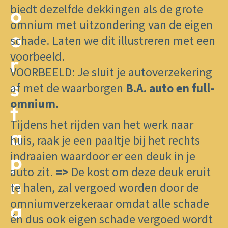
biedt dezelfde dekkingen als de grote
o
omnium met uitzondering van de eigen
o
schade. Laten we dit illustreren met een
voorbeeld.
r
VOORBEELD: ​Je sluit ​je autoverzekering
s
af met de waarborgen
B.A. auto en full-
omnium.
t
Tijdens het rijden van het werk naar
a
huis, raak je een paaltje bij het rechts
indraaien waardoor er een deuk in je
p
auto zit.
=>
De kost om deze deuk eruit
n
te halen, zal vergoed worden door de
omniumverzekeraar omdat alle schade
a
én dus ook eigen schade vergoed wordt