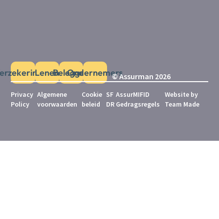
erzekeringen
Lenen
Beleggen
Ondernemers
© Assurman 2026
Privacy
Algemene
Cookie
SF
AssurMIFID
Website by
Policy
voorwaarden
beleid
DR
Gedragsregels
Team Made